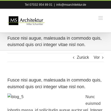
Zum
Tel 07032 954 89 01
|
info@msarchitektur.de
Inhalt
springen
Fusce nisi augue, malesuada in commodo quis,
euismod quis orci integer vitae nisl non.
Zurück
Vor
Fusce nisi augue, malesuada in commodo quis,
euismod quis orci integer vitae nisl non.
Nunc
euismod
lobortis massa, id sollicitudin augue auctor vel. Integer