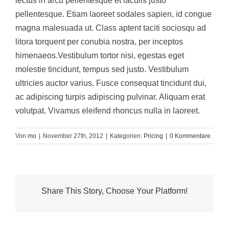
lectus in arcu pellentesque et iaculis justo
pellentesque. Etiam laoreet sodales sapien, id congue
magna malesuada ut. Class aptent taciti sociosqu ad
litora torquent per conubia nostra, per inceptos
himenaeos.Vestibulum tortor nisi, egestas eget
molestie tincidunt, tempus sed justo. Vestibulum
ultricies auctor varius. Fusce consequat tincidunt dui,
ac adipiscing turpis adipiscing pulvinar. Aliquam erat
volutpat. Vivamus eleifend rhoncus nulla in laoreet.
Von
mo
|
November 27th, 2012
|
Kategorien:
Pricing
|
0 Kommentare
Share This Story, Choose Your Platform!