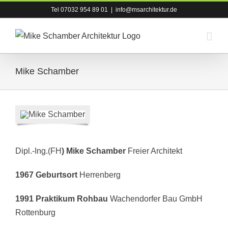
Zum
Tel 07032 954 89 01
|
info@msarchitektur.de
Inhalt
springen
Mike Schamber
Dipl.-Ing.(FH
) Mike Schamber
Freier Architekt
1967 Geburtsort
Herrenberg
1991 Praktikum Rohbau
Wachendorfer Bau GmbH
Rottenburg